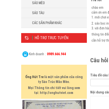
SÁO MÈO
chào em
cảm ơn em đã
SÁO TÀU
1. mới chơi 
CÁC SẢN PHẨM KHÁC
2. sáo bọc i
3. với đơn h
thông tin đ
HỖ TRỢ TRỰC TUYẾN
cần hỗ trợ 
Kinh doanh :
0989.666.944
Câu hỏi
Tiêu đề câu 
Ống Hút Tre
là một sản phẩm của công
ty Sáo Trúc Mão Mèo.
Mọi Thông tin chi tiết vui lòng xem
Nội dung câ
tại: http://onghutviet.com