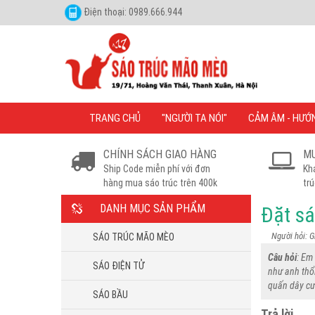
Điện thoại: 0989.666.944
TRANG CHỦ
"NGƯỜI TA NÓI"
CẢM ÂM - HƯỚ
CHÍNH SÁCH GIAO HÀNG
MU
Ship Code miễn phí với đơn
Kh
hàng mua sáo trúc trên 400k
trú
DANH MỤC SẢN PHẨM
Đặt s
Người hỏi: G
SÁO TRÚC MÃO MÈO
Câu hỏi
: Em
SÁO ĐIỆN TỬ
như anh thổ
quấn dây cướ
SÁO BẦU
Trả lời