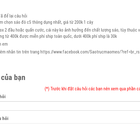
 để lại câu hỏi
em chọn sáo đô c5 thông dụng nhất, giá từ 200k 1 cây
nox 2 đầu hoặc quấn cước, cái này ko ảnh hưởng đến chất lượng sáo, tùy thuộc 
àng từ 400k được miễn phí ship toàn quốc, dưới 400k phí ship là 30k
ến em
thêm nhắn tin trên trang https://www.facebook.com/Saotrucmaomeo/?ref=br_rs
 của bạn
(*) Trước khi đặt câu hỏi các bạn nên xem qua phần c
hỏi
u hỏi