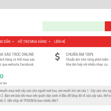
NG DẪN
HỖ TRỢ MUA HÀNG
LIÊN HỆ
A SÁO TRÚC ONLINE
CHUẨN ÂM 100%
ách hàng có thể mua sáo
Chuẩn âm trên từng phím bấm -
c qua website,facebook...
Hòa âm hợp với nhiều nhạc cụ.
áo
ia Gia
 muốn mua một cây sáo cho người mới học, em muốn hỏi vài câu 1. Cây sáo cho ng
i 2. Bạn em bảo khi mua nên quấn dây cước ở đầu để tăng độ rõ của cây sáo, thế
c 3. tiền ship về TPHCM là bao nhiêu tiền?