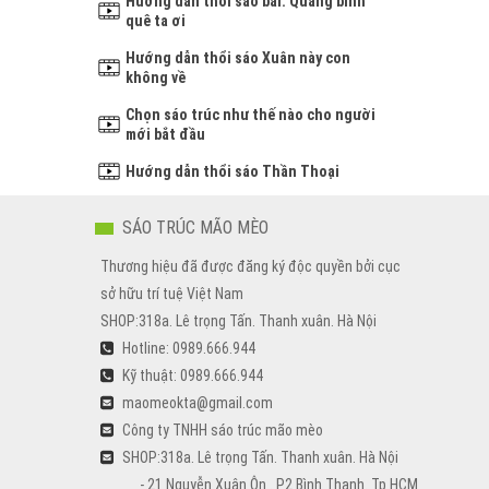
Hướng dẫn thổi sáo bài: Quảng bình
quê ta ơi
Hướng dẫn thổi sáo Xuân này con
không về
Chọn sáo trúc như thế nào cho người
mới bắt đầu
Hướng dẫn thổi sáo Thần Thoại
SÁO TRÚC MÃO MÈO
Thương hiệu đã được đăng ký độc quyền bởi cục
sở hữu trí tuệ Việt Nam
SHOP:318a. Lê trọng Tấn. Thanh xuân. Hà Nội
Hotline: 0989.666.944
Kỹ thuật: 0989.666.944
maomeokta@gmail.com
Công ty TNHH sáo trúc mão mèo
​SHOP:318a. Lê trọng Tấn. Thanh xuân. Hà Nội
- 21 Nguyễn Xuân Ôn . P2 Bình Thạnh. Tp HCM